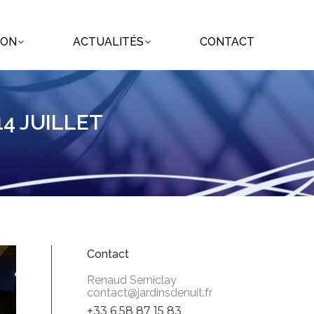
ION
ACTUALITÉS
CONTACT
ION
ACTUALITÉS
CONTACT
4 JUILLET
Contact
Renaud Serniclay
contact@jardinsdenuit.fr
+33 6 58 87 15 83