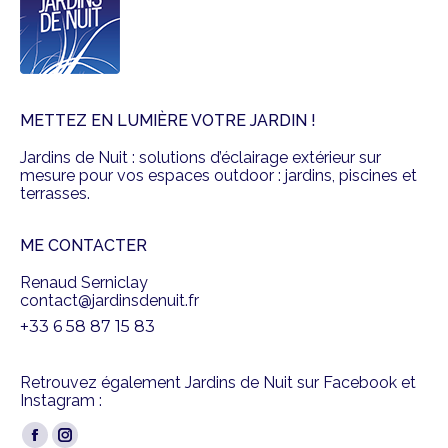
METTEZ EN LUMIÈRE VOTRE JARDIN !
Jardins de Nuit : solutions d’éclairage extérieur sur
mesure pour vos espaces outdoor : jardins, piscines et
terrasses.
ME CONTACTER
Renaud Serniclay
contact@jardinsdenuit.fr
+33 6 58 87 15 83
Retrouvez également Jardins de Nuit sur Facebook et
Instagram :
Trouvez nous sur :
Facebook
Instagram