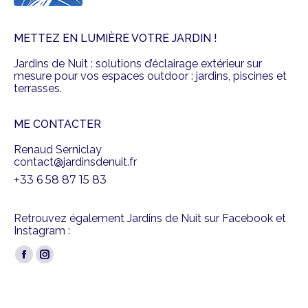
METTEZ EN LUMIÈRE VOTRE JARDIN !
Jardins de Nuit : solutions d’éclairage extérieur sur
mesure pour vos espaces outdoor : jardins, piscines et
terrasses.
ME CONTACTER
Renaud Serniclay
contact@jardinsdenuit.fr
+33 6 58 87 15 83
Retrouvez également Jardins de Nuit sur Facebook et
Instagram :
Trouvez nous sur :
Facebook
Instagram
page
page
opens
opens
Éclairage extérieur - Lumière jardins - © 2026 Jardins de Nuit -