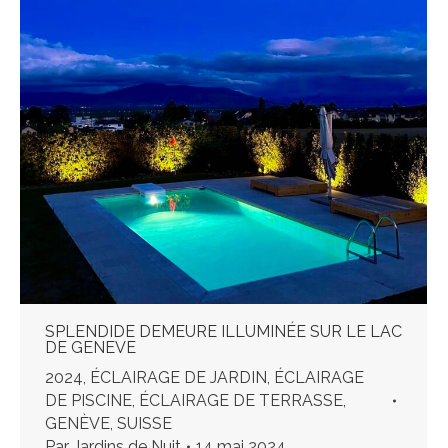
SPLENDIDE DEMEURE ILLUMINÉE SUR LE LAC
DE GENEVE
2024
,
ÉCLAIRAGE DE JARDIN
,
ÉCLAIRAGE
DE PISCINE
,
ÉCLAIRAGE DE TERRASSE
,
GENÈVE
,
SUISSE
Par
Jardins de Nuit
14 mai 2024