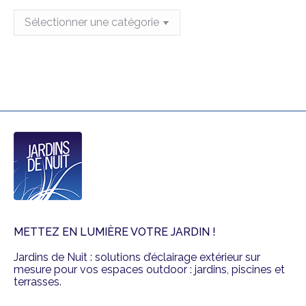
new
new
D’autres
window
window
réalisations
?
METTEZ EN LUMIÈRE VOTRE JARDIN !
Jardins de Nuit : solutions d’éclairage extérieur sur
mesure pour vos espaces outdoor : jardins, piscines et
terrasses.