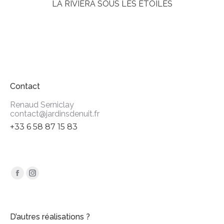
LA RIVIERA SOUS LES ETOILES
Contact
Renaud Serniclay
contact@jardinsdenuit.fr
+33 6 58 87 15 83
Trouvez nous sur :
Facebook
Instagram
page
page
opens
opens
D’autres réalisations ?
in
in