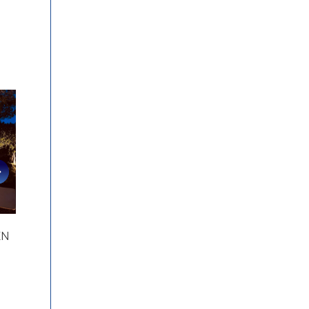
EN
CANNES, TOUJOURS
VIENNE DANS 
LUMINEUSE !
LUMIERE