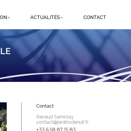
ION
ACTUALITÉS
CONTACT
ION
ACTUALITÉS
CONTACT
LLE
Contact
Renaud Serniclay
contact@jardinsdenuit.fr
+33 6 58 87 15 83