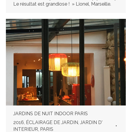
Le résultat est grandiose ! » Lionel, Marseille.
JARDINS DE NUIT INDOOR PARIS
2016
,
ÉCLAIRAGE DE JARDIN
,
JARDIN D'
INTERIEUR
,
PARIS